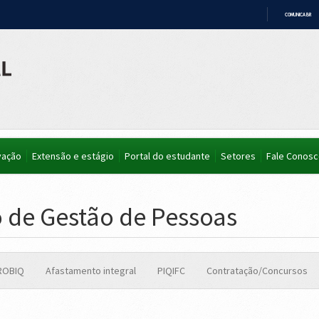
COMUNICA BR
IR
PARA
O
CONTEÚDO
vação
Extensão e estágio
Portal do estudante
Setores
Fale Conos
de Gestão de Pessoas
ROBIQ
Afastamento integral
PIQIFC
Contratação/Concursos