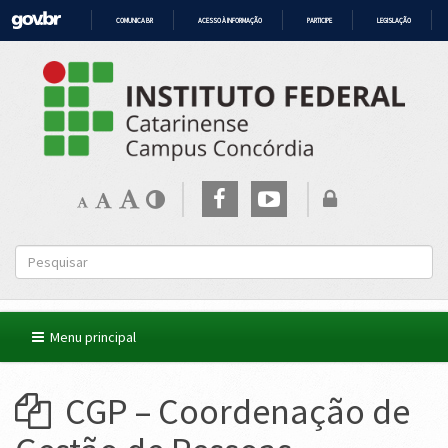
COMUNICA BR
ACESSO À INFORMAÇÃO
PARTICIPE
LEGISLAÇÃO
IR
PARA
O
CONTEÚDO
Menu principal
CGP – Coordenação de